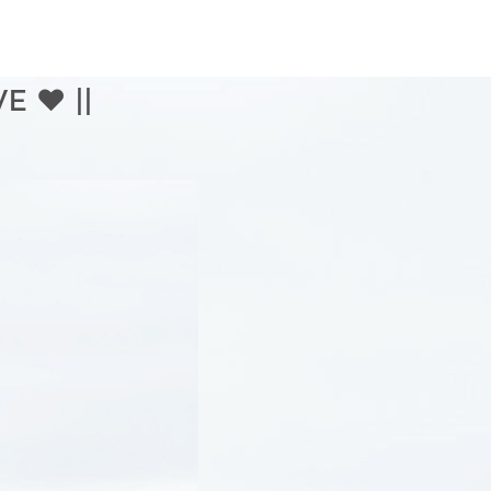
E ♥ ||