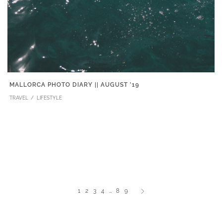
MALLORCA PHOTO DIARY || AUGUST ’19
TRAVEL
LIFESTYLE
1
2
3
4
…
8
9