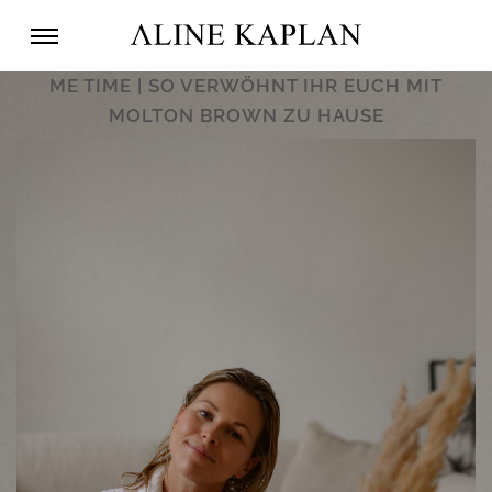
ME TIME | SO VERWÖHNT IHR EUCH MIT
MOLTON BROWN ZU HAUSE