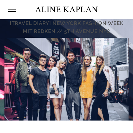
[TRAVEL DIARY] NEW YORK FASHION WEEK
MIT REDKEN // 5TH AVENUE NYC