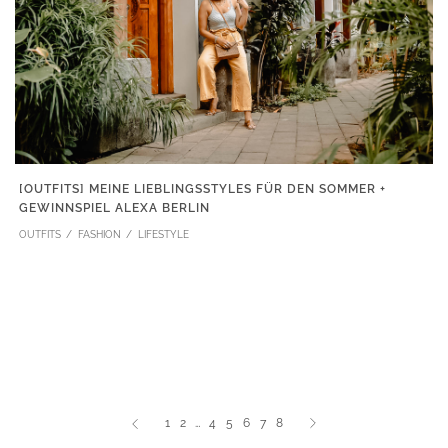
[OUTFITS] MEINE LIEBLINGSSTYLES FÜR DEN SOMMER +
GEWINNSPIEL ALEXA BERLIN
OUTFITS
FASHION
LIFESTYLE
1
2
…
4
5
6
7
8