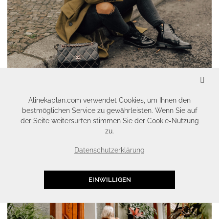
SCHLIESSEN
Alinekaplan.com verwendet Cookies, um Ihnen den
[OUTFIT] GRÜNER MANTEL, VINTAGE CHANEL TASCHE &
bestmöglichen Service zu gewährleisten. Wenn Sie auf
BOOTS || TRENDFARBE: GREENERY
der Seite weitersurfen stimmen Sie der Cookie-Nutzung
zu.
OUTFITS
Datenschutzerklärung
EINWILLIGEN