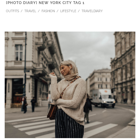
[PHOTO DIARY] NEW YORK CITY TAG 1
OUTFITS
TRAVEL
FASHION
LIFESTYLE
TRAVELDIARY