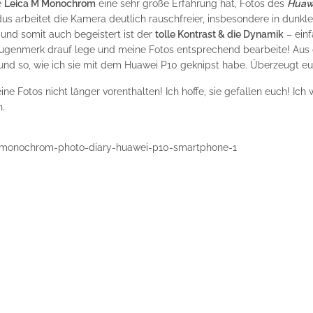
e
Leica M Monochrom
eine sehr große Erfahrung hat, Fotos des
Huaw
dus arbeitet die Kamera deutlich rauschfreier, insbesondere in dunkl
und somit auch begeistert ist der
tolle Kontrast & die Dynamik
– einf
ugenmerk drauf lege und meine Fotos entsprechend bearbeite! Aus
t und so, wie ich sie mit dem Huawei P10 geknipst habe. Überzeugt eu
e Fotos nicht länger vorenthalten! Ich hoffe, sie gefallen euch! Ich
n.