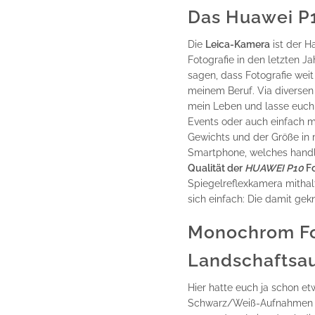
Das Huawei P1
Die
Leica-Kamera
ist der H
Fotografie in den letzten 
sagen, dass Fotografie weit
meinem Beruf. Via diversen
mein Leben und lasse euch d
Events oder auch einfach m
Gewichts und der Größe in m
Smartphone, welches handl
Qualität der
HUAWEI P10
Fo
Spiegelreflexkamera mithal
sich einfach: Die damit gekn
Monochrom Fot
Landschaftsa
Hier
hatte euch ja schon e
Schwarz/Weiß-Aufnahmen ge