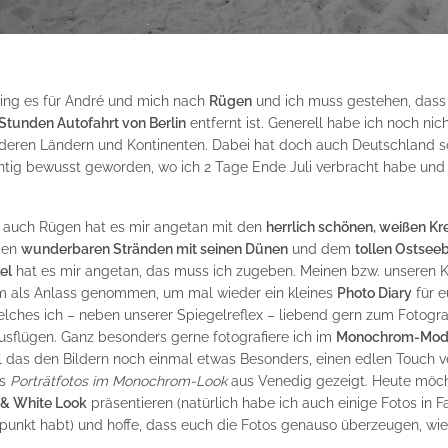
ging es für André und mich nach
Rügen
und ich muss gestehen, dass 
 Stunden Autofahrt von Berlin
entfernt ist. Generell habe ich noch nic
deren Ländern und Kontinenten. Dabei hat doch auch Deutschland so 
ichtig bewusst geworden, wo ich 2 Tage Ende Juli verbracht habe un
– auch Rügen hat es mir angetan mit den
herrlich schönen, weißen Kr
den
wunderbaren Stränden mit seinen Dünen
und dem
tollen Ostseeb
el
hat es mir angetan, das muss ich zugeben. Meinen bzw. unseren 
em als Anlass genommen, um mal wieder ein kleines
Photo Diary
für e
elches ich – neben unserer Spiegelreflex – liebend gern zum Fotogra
sflügen. Ganz besonders gerne fotografiere ich im
Monochrom-Mod
il das den Bildern noch einmal etwas Besonders, einen edlen Touch ve
ts
Porträtfotos im Monochrom-Look
aus Venedig gezeigt. Heute möch
 & White Look
präsentieren (natürlich habe ich auch einige Fotos in F
spunkt habt) und hoffe, dass euch die Fotos genauso überzeugen, wie