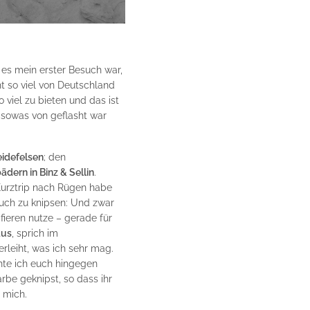
es mein erster Besuch war,
ht so viel von Deutschland
viel zu bieten und das ist
d sowas von geflasht war
eidefelsen
; den
ädern in Binz & Sellin
.
Kurztrip nach Rügen habe
uch zu knipsen: Und zwar
fieren nutze – gerade für
us
, sprich im
rleiht, was ich sehr mag.
te ich euch hingegen
arbe geknipst, so dass ihr
 mich.