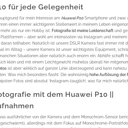
0 für jede Gelegenheit
auptgrund für mein Interesse am
Huawei P10
Smartphone und zwar 
Jahren einen immer wichtigeren Stellenwert in meinem Leben eingen
 mehr als nur ein Hobby ist:
Fotografie ist meine Leidenschaft
und ge
 Plattformen – aber wohl am intensivsten via Instagram und meinem
aran teilhaben. Natürlich ist unsere DSLR Kamera fast immer mit da
al im Alltag – unsere Kamera ist unser wichtigstes Equipment, schr
anchen Situationen aber natürlich auch enorm ein. Abhilfe schafft hi
ich klein und mit einem Leichtgewicht mühelos überall hin mitgen
tos
ist aber wirklich auf ganzer Linie überzeugend und kann nahezu 
ten. Was mich besonders flasht: Die wahnsinnig
hohe Auflösung der F
ipsten Fotos sind absolut ‘Instagram-tauglich’, was für mich natürlich 
ografie mit dem Huawei P10 ||
ufnahmen
twas ausführlicher von der Kamera und dem Monochrom-Sensor beric
schwärmt), allerdings mit dem Fokus auf Monochrome-Porträtfotog