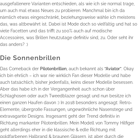
ausgefallenere Varianten entschieden, als wie ich sie normal trage,
um auch mal etwas Neues zu probieren. Manchmal bin ich da
nämlich etwas eingeschränkt, beziehungsweise wähle ich meistens
das, was altbewährt ist. Dabei ist Mode doch so vielfältig und hat so
viele Facetten und das trifft zu 100% auch auf modische
Accessoires, was Brillen heutzutage definitiv sind, zu. Oder seht ihr
das anders? :)
Die Sonnenbrillen
Das Comeback der
Pilotenbrillen
, auch bekannt als
“Aviator”
. Okay
ich bin ehrlich – ich war nie wirklich Fan dieser Modelle und habe
auch tatsächlich, bisher jedenfalls, keins dieser Modelle besessen.
Aber das habe ich in der Vergangenheit auch schon über
Schlaghosen oder auch Tweedblazer gesagt und nun besitze ich
einen ganzen Haufen davon :) In 2018 besonders angesagt: Retro-
Elemente, übergroße Fassungen, ungewöhnliche Nasenstege und
extravagante Designs. Insgesamt geht der Trend definitiv in
Richtung markanter Pilotenbrillen. Mein Modell von Tommy Hilfiger
geht allerdings eher in die klassische & edle Richtung mit
goldfarbenen Halbrand & braunen Gläsern, ist aber durch die