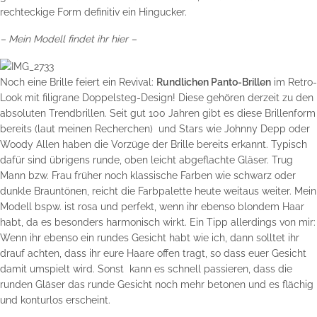
rechteckige Form definitiv ein Hingucker.
–
Mein Modell findet ihr hier
–
Noch eine Brille feiert ein Revival:
Rundlichen Panto-Brillen
im Retro-
Look mit filigrane Doppelsteg-Design! Diese gehören derzeit zu den
absoluten Trendbrillen. Seit gut 100 Jahren gibt es diese Brillenform
bereits (laut meinen Recherchen) und Stars wie Johnny Depp oder
Woody Allen haben die Vorzüge der Brille bereits erkannt. Typisch
dafür sind übrigens runde, oben leicht abgeflachte Gläser. Trug
Mann bzw. Frau früher noch klassische Farben wie schwarz oder
dunkle Brauntönen, reicht die Farbpalette heute weitaus weiter. Mein
Modell bspw. ist rosa und perfekt, wenn ihr ebenso blondem Haar
habt, da es besonders harmonisch wirkt. Ein Tipp allerdings von mir:
Wenn ihr ebenso ein rundes Gesicht habt wie ich, dann solltet ihr
drauf achten, dass ihr eure Haare offen tragt, so dass euer Gesicht
damit umspielt wird. Sonst kann es schnell passieren, dass die
runden Gläser das runde Gesicht noch mehr betonen und es flächig
und konturlos erscheint.