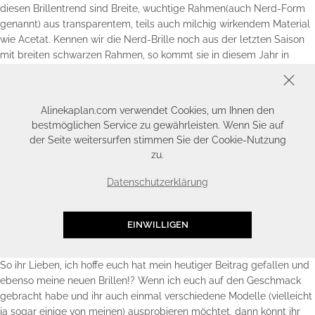
diesen Brillentrend sind Breite, wuchtige Rahmen(auch Nerd-Form
genannt) aus transparentem, teils auch milchig wirkendem Material
wie Acetat. Kennen wir die Nerd-Brille noch aus der letzten Saison
mit breiten schwarzen Rahmen, so kommt sie in diesem Jahr in
zarten Pastelltönen zurück und unterstreicht so perfekt den
SCHLIESSEN
femininen Look. Mein Modell ist übrigens wieder im Pantostil. Ihr
seht also, an Brillen in diesem Stil, kommt ihr diese Saison definitiv
Alinekaplan.com verwendet Cookies, um Ihnen den
nicht vorbei :)
bestmöglichen Service zu gewährleisten. Wenn Sie auf
der Seite weitersurfen stimmen Sie der Cookie-Nutzung
–
Mein Modell findet ihr hier
–
zu.
Datenschutzerklärung
Der Mister Spex Service: Brillen
unverbindlich zu Hause anprobieren
EINWILLIGEN
So ihr Lieben, ich hoffe euch hat mein heutiger Beitrag gefallen und
ebenso meine neuen Brillen!? Wenn ich euch auf den Geschmack
gebracht habe und ihr auch einmal verschiedene Modelle (vielleicht
ja sogar einige von meinen) ausprobieren möchtet, dann könnt ihr