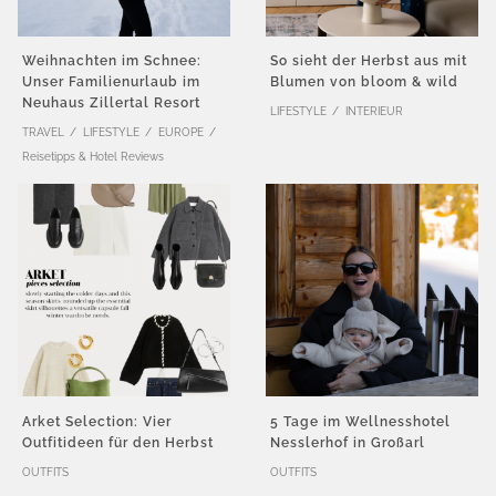
Weihnachten im Schnee:
So sieht der Herbst aus mit
Unser Familienurlaub im
Blumen von bloom & wild
Neuhaus Zillertal Resort
LIFESTYLE
INTERIEUR
TRAVEL
LIFESTYLE
EUROPE
Reisetipps & Hotel Reviews
Arket Selection: Vier
5 Tage im Wellnesshotel
Outfitideen für den Herbst
Nesslerhof in Großarl
OUTFITS
OUTFITS