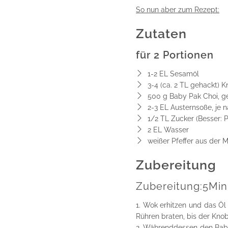
So nun aber zum Rezept:
Zutaten
für 2 Portionen
1-2 EL Sesamöl
3-4 (ca. 2 TL gehackt) 
500 g Baby Pak Choi, ge
2-3 EL Austernsoße, je 
1/2 TL Zucker (Besser: 
2 EL Wasser
weißer Pfeffer aus der 
Zubereitung
Zubereitung:
5
Min
Wok erhitzen und das Öl
Rühren braten, bis der Knob
Währenddessen den Baby 