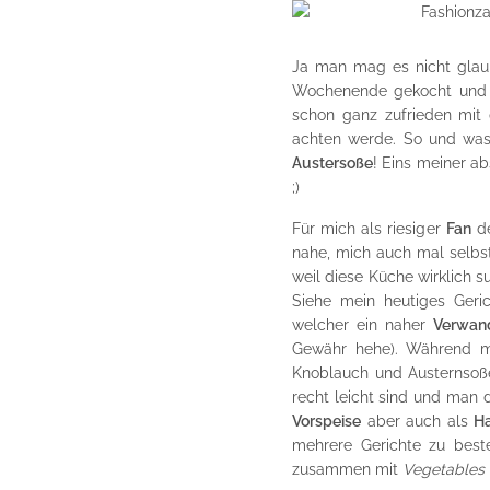
Ja man mag es nicht glau
Wochenende gekocht und m
schon ganz zufrieden mit 
achten werde. So und w
Austersoße
! Eins meiner ab
;)
Für mich als riesiger
Fan
d
nahe, mich auch mal selbst
weil diese Küche wirklich s
Siehe mein heutiges Geri
welcher ein naher
Verwand
Gewähr hehe). Während me
Knoblauch und Austernsoße
recht leicht sind und man
Vorspeise
aber auch als
Ha
mehrere Gerichte zu best
zusammen mit
Vegetables 