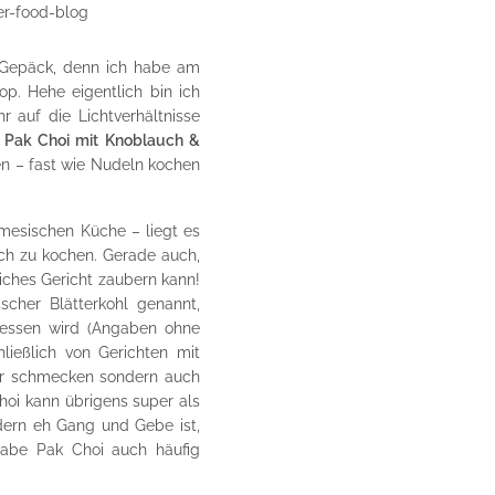
Gepäck, denn ich habe am
. Hehe eigentlich bin ich
 auf die Lichtverhältnisse
 Pak Choi mit Knoblauch &
ten – fast wie Nudeln kochen
amesischen Küche – liegt es
ach zu kochen. Gerade auch,
liches Gericht zaubern kann!
scher Blätterkohl genannt,
gessen wird (Angaben ohne
ießlich von Gerichten mit
ker schmecken sondern auch
oi kann übrigens super als
dern eh Gang und Gebe ist,
habe Pak Choi auch häufig