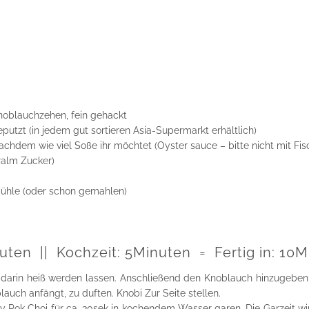
Knoblauchzehen, fein gehackt
putzt (in jedem gut sortieren Asia-Supermarkt erhältlich)
nachdem wie viel Soße ihr möchtet (Oyster sauce – bitte nicht mit Fi
Palm Zucker)
Mühle (oder schon gemahlen)
uten || Kochzeit:
5
Minuten = Fertig in:
10
M
 darin heiß werden lassen. Anschließend den Knoblauch hinzugeben
lauch anfängt, zu duften. Knobi Zur Seite stellen.
Pok Choi für ca. 30sek in kochendem Wasser garen. Die Garzeit wir