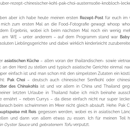
ben aber ich habe heute meinen ersten
Rezept-Post
für euch im 
ich zum ersten Mal an die Food-Fotografie gewagt whoop whoop
dem Ergebnis, wobei ich beim nächsten Mal noch ein wenig mehr
as am WE – unter anderem – auf dem Programm stand war
Baby
soluten Lieblingsgerichte und dabei wirklich kinderleicht zuzuberei
er
asiatischen Küche
– allen voran der thailändischen- sowie vietn
 an den Herd zu stellen und typisch asiatische Gerichte einmal n
uper einfach ist und man schon mit den simpelsten Zutaten ein köst
cht:
Pak Choi
– deutsch auch chinesischer Senfkohl oder chinesi
ter des Chinakohls
ist und vor allem in China und Thailand ge
iner letzten Urlaube in Thailand habe ich mich beinahe ausschl
 ernährt – neben Currys – da diese einfach nicht nur super lec
 danach beim schwimmen im Meer nicht gleich absäuft. Hehe. Pak Ch
uptspeise mit Reis
gegessen werden, wobei es in asiatischen Län
ellen und dann von allem etwas zu essen. Ich für meinen Teil 
in Oyster Sauce
und
gebratenem Tofu
verputzt.