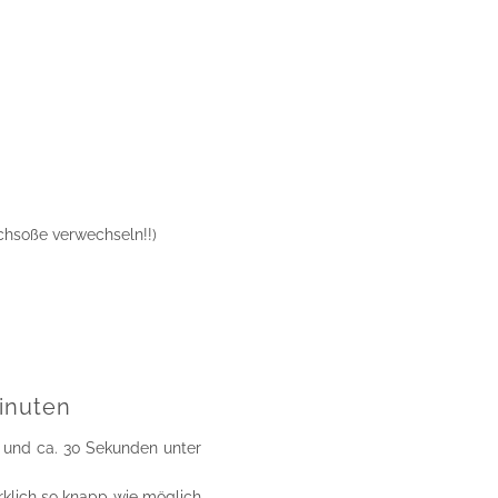
schsoße verwechseln!!)
inuten
 und ca. 30 Sekunden unter
klich so knapp wie möglich